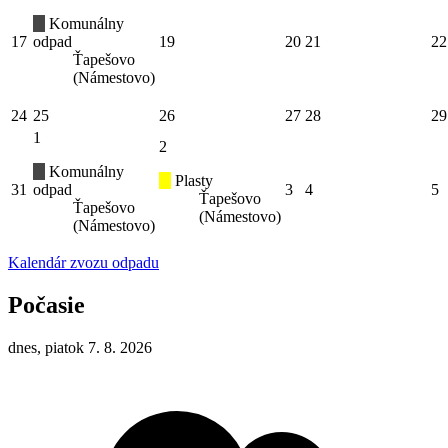
Komunálny
17
odpad
19
20
21
22
Ťapešovo
(Námestovo)
24
25
26
27
28
29
1
2
Komunálny
Plasty
31
odpad
3
4
5
Ťapešovo
Ťapešovo
(Námestovo)
(Námestovo)
Kalendár zvozu odpadu
Počasie
dnes, piatok 7. 8. 2026