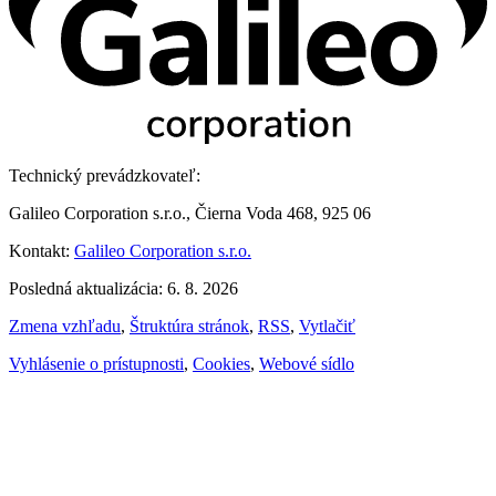
Technický prevádzkovateľ:
Galileo Corporation s.r.o., Čierna Voda 468, 925 06
Kontakt:
Galileo Corporation s.r.o.
Posledná aktualizácia: 6. 8. 2026
Zmena vzhľadu
,
Štruktúra stránok
,
RSS
,
Vytlačiť
Vyhlásenie o prístupnosti
,
Cookies
,
Webové sídlo