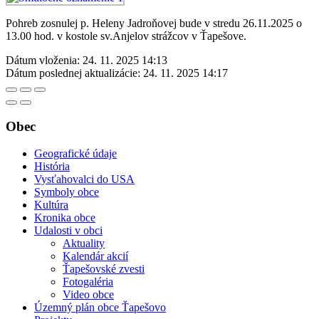
Pohreb zosnulej p. Heleny Jadroňovej bude v stredu 26.11.2025 o
13.00 hod. v kostole sv.Anjelov strážcov v Ťapešove.
Dátum vloženia:
24. 11. 2025 14:13
Dátum poslednej aktualizácie:
24. 11. 2025 14:17
Obec
Geografické údaje
História
Vysťahovalci do USA
Symboly obce
Kultúra
Kronika obce
Udalosti v obci
Aktuality
Kalendár akcií
Ťapešovské zvesti
Fotogaléria
Video obce
Územný plán obce Ťapešovo