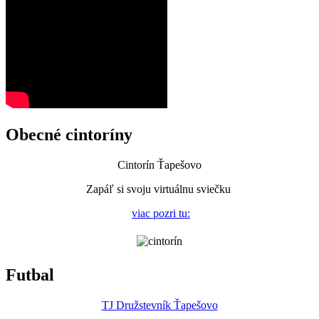
Obecné cintoríny
Cintorín Ťapešovo
Zapáľ si svoju virtuálnu sviečku
viac pozri tu:
Futbal
TJ Družstevník Ťapešovo