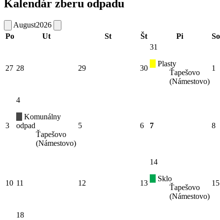
Kalendár zberu odpadu
August
2026
Po
Ut
St
Št
Pi
So
31
Plasty
27
28
29
30
1
Ťapešovo
(Námestovo)
4
Komunálny
3
odpad
5
6
7
8
Ťapešovo
(Námestovo)
14
Sklo
10
11
12
13
15
Ťapešovo
(Námestovo)
18