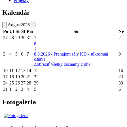
Projekty
Kalendár
August
2026
Po
Ut
St
Št
Pia
So
Ne
27
28
29
30
31
1
2
8
1
3
4
5
6
7
8.8.2026 - Prenájom sály KD - súkromná
9
oslava
Zobraziť všetky záznamy z dňa
10
11
12
13
14
15
16
17
18
19
20
21
22
23
24
25
26
27
28
29
30
31
1
2
3
4
5
6
Fotogaléria