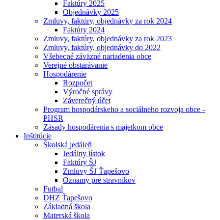
Faktúry 2025
Objednávky 2025
Zmluvy, faktúry, objednávky za rok 2024
Faktúry 2024
Zmluvy, faktúry, objednávky za rok 2023
Zmluvy, faktúry, objednávky do 2022
Všebecné záväzné nariadenia obce
Verejné obstarávanie
Hospodárenie
Rozpočet
Výročné správy
Záverečný účet
Program hospodárskeho a sociálneho rozvoja obce -
PHSR
Zásady hospodárenia s majetkom obce
Inštitúcie
Školská jedáleň
Jedálny lístok
Faktúry ŠJ
Zmluvy ŠJ Ťapešovo
Oznamy pre stravníkov
Futbal
DHZ Ťapešovo
Základná škola
Materská škola