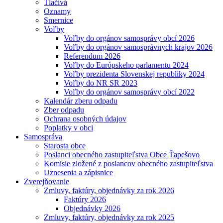
Tlačivá
Oznamy
Smernice
Voľby
Voľby do orgánov samosprávy obcí 2026
Voľby do orgánov samosprávnych krajov 2026
Referendum 2026
Voľby do Európskeho parlamentu 2024
Voľby prezidenta Slovenskej republiky 2024
Voľby do NR SR 2023
Voľby do orgánov samosprávy obcí 2022
Kalendár zberu odpadu
Zber odpadu
Ochrana osobných údajov
Poplatky v obci
Samospráva
Starosta obce
Poslanci obecného zastupiteľstva Obce Ťapešovo
Komisie zložené z poslancov obecného zastupiteľstva
Uznesenia a zápisnice
Zverejňovanie
Zmluvy, faktúry, objednávky za rok 2026
Faktúry 2026
Objednávky 2026
Zmluvy, faktúry, objednávky za rok 2025