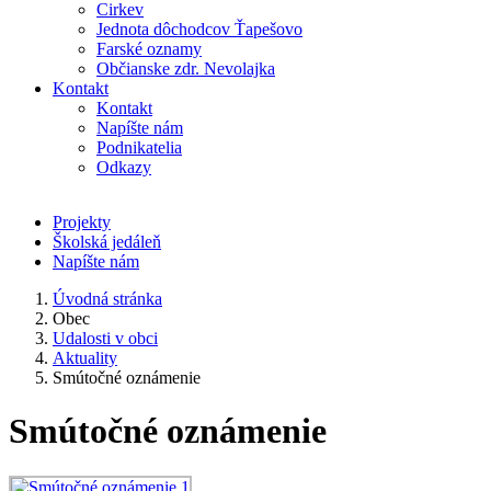
Cirkev
Jednota dôchodcov Ťapešovo
Farské oznamy
Občianske zdr. Nevolajka
Kontakt
Kontakt
Napíšte nám
Podnikatelia
Odkazy
Projekty
Školská jedáleň
Napíšte nám
Úvodná stránka
Obec
Udalosti v obci
Aktuality
Smútočné oznámenie
Smútočné oznámenie