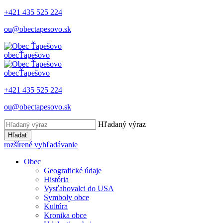
+421 435 525 224
ou@obectapesovo.sk
obec
Ťapešovo
obec
Ťapešovo
+421 435 525 224
ou@obectapesovo.sk
Hľadaný výraz
Hľadať
rozšírené vyhľadávanie
Obec
Geografické údaje
História
Vysťahovalci do USA
Symboly obce
Kultúra
Kronika obce